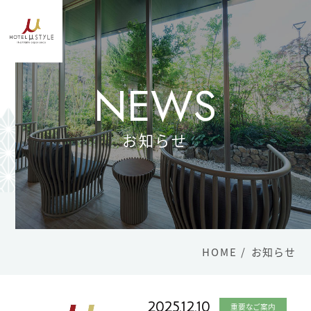
Language
日本語
NEWS
English
简体字
お知らせ
繁體中文
한국어
TOP
客室
レストラン
HOME
お知らせ
大浴場
- モデレートダブル
2025.12.10
重要なご案内