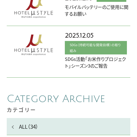
- コンフォートダブル
館内施設
モバイルバッテリーのご使用に関
するお願い
- モデレートツイン
アクセス
- スーペリアツイン
2025.12.05
過ごし方・観光
- プレミアムツイン
SDGs（持続可能な開発目標）の取り
組み
アクティビティ
SDGs活動「お米作りプロジェク
- アクセシブルルーム
ト」シーズン3のご報告
会社概要
採用情報
よくあるご質問
お知らせ
Category Archive
お問い合わせ
プライバシーポリシー
カテゴリー
カスタマーハラスメント基本方針
ALL（34）
お取引先様用通報窓口