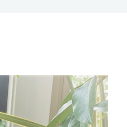
くあるご質問
お知らせ
シーポリシー
本方針
お取引先様用通報窓口
全ての宿泊プランを見る
予約確認
予約の変更
キャンセル
.0568-54-3111