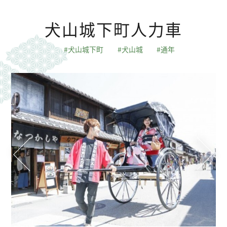
- コンフォートダブル
館内施設
犬山城下町人力車
- モデレートツイン
アクセス
犬山城下町
犬山城
通年
- スーペリアツイン
過ごし方・観光
- プレミアムツイン
アクティビティ
- アクセシブルルーム
会社概要
採用情報
よくあるご質問
お知らせ
お問い合わせ
プライバシーポリシー
カスタマーハラスメント基本方針
お取引先様用通報窓口