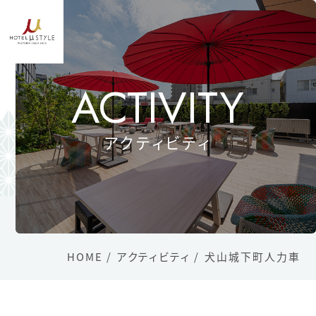
Language
日本語
ACTIVITY
English
简体字
アクティビティ
繁體中文
한국어
TOP
客室
レストラン
HOME
アクティビティ
犬山城下町人力車
大浴場
- モデレートダブル